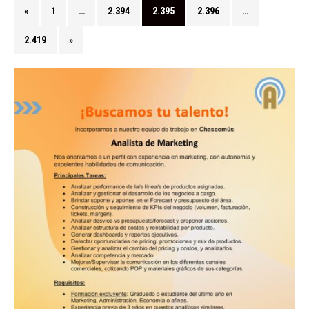
«
1
…
2.394
2.395
2.396
…
2.419
»