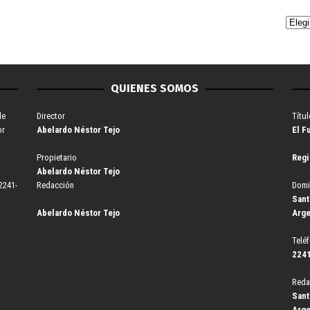
QUIENES SOMOS
de
Director
Títul
or
Abelardo Néstor Tejo
El F
Propietario
Regi
Abelardo Néstor Tejo
2241-
Redacción
Domi
Sant
Abelardo Néstor Tejo
Arge
Telé
2241
Reda
Sant
Arge