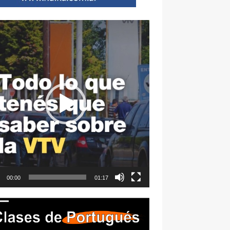
ductor
00:00
01:17