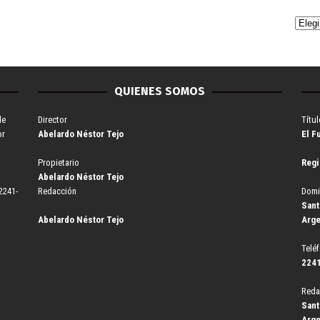
QUIENES SOMOS
de
Director
Títul
or
Abelardo Néstor Tejo
El F
Propietario
Regi
Abelardo Néstor Tejo
2241-
Redacción
Domi
Sant
Abelardo Néstor Tejo
Arge
Telé
2241
Reda
Sant
Arge