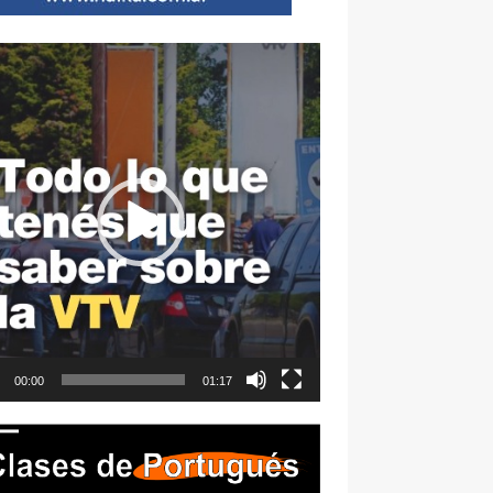
ductor
00:00
01:17