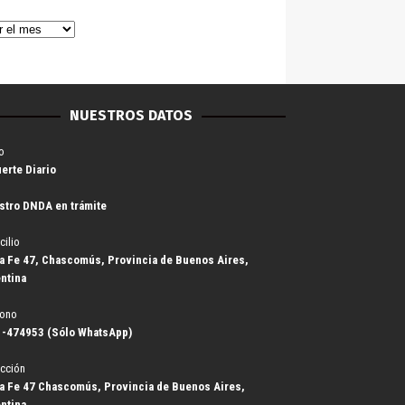
NUESTROS DATOS
o
uerte Diario
stro DNDA en trámite
cilio
a Fe 47, Chascomús, Provincia de Buenos Aires,
ntina
fono
-474953 (Sólo WhatsApp)
cción
a Fe 47 Chascomús, Provincia de Buenos Aires,
ntina