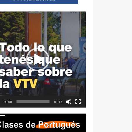
ductor
00:00
01:17