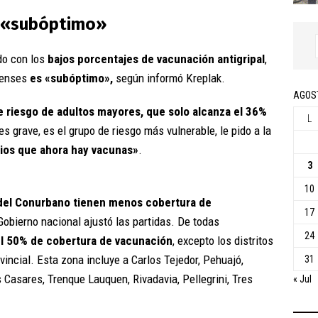
n «subóptimo»
do con los
bajos porcentajes de vacunación antigripal
,
erenses
es «subóptimo»,
según informó Kreplak.
AGOS
e riesgo de adultos mayores, que solo alcanza el 36%
L
es grave, es el grupo de riesgo más vulnerable, le pido a la
ios que ahora hay vacunas»
.
3
10
s del Conurbano tienen menos cobertura de
17
 Gobierno nacional ajustó las partidas. De todas
24
del 50% de cobertura de vacunación
, excepto los distritos
vincial. Esta zona incluye a Carlos Tejedor, Pehuajó,
31
os Casares, Trenque Lauquen, Rivadavia, Pellegrini, Tres
« Jul