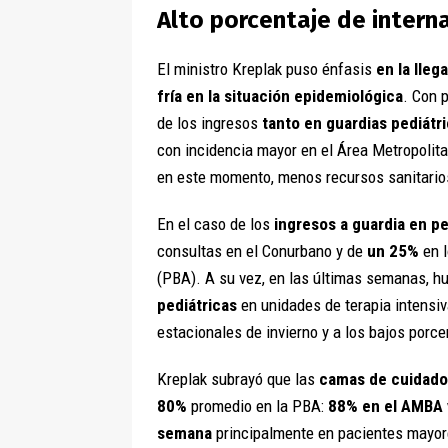
Alto porcentaje de intern
El ministro Kreplak puso énfasis
en la lleg
fría en la situación epidemiológica
. Con 
de los ingresos
tanto en guardias pediátr
con incidencia mayor en el Área Metropoli
en este momento, menos recursos sanitario
En el caso de los
ingresos a guardia en pe
consultas en el Conurbano y de
un 25%
en l
(PBA). A su vez, en las últimas semanas, h
pediátricas
en unidades de terapia intensiv
estacionales de invierno y a los bajos porc
Kreplak subrayó que las
camas de cuidados
80%
promedio en la PBA:
88% en el AMBA y
semana
principalmente en pacientes mayore