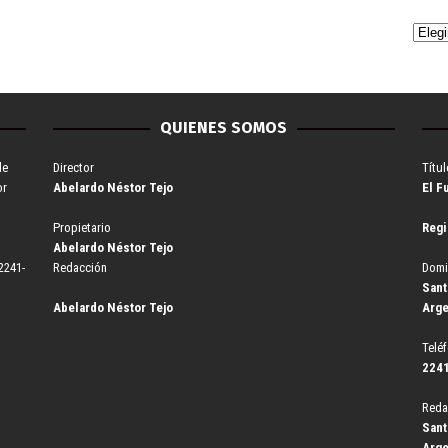
QUIENES SOMOS
de
Director
Títul
or
Abelardo Néstor Tejo
El F
Propietario
Regi
Abelardo Néstor Tejo
2241-
Redacción
Domi
Sant
Abelardo Néstor Tejo
Arge
Telé
2241
Reda
Sant
Arge