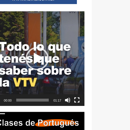
ductor
00:00
01:17