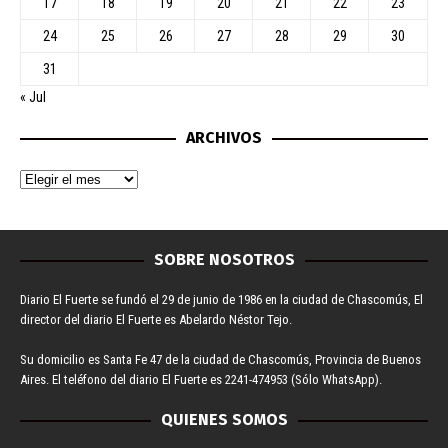
17
18
19
20
21
22
23
24
25
26
27
28
29
30
31
« Jul
ARCHIVOS
SOBRE NOSOTROS
Diario El Fuerte se fundó el 29 de junio de 1986 en la ciudad de Chascomús, El
director del diario El Fuerte es Abelardo Néstor Tejo.
Su domicilio es Santa Fe 47 de la ciudad de Chascomús, Provincia de Buenos
Aires. El teléfono del diario El Fuerte es 2241-474953 (Sólo WhatsApp).
QUIENES SOMOS