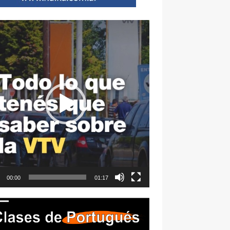
ductor
00:00
01:17