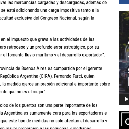
ravar las mercancías cargadas y descargadas, además de
 se está adicionando una carga impositiva tanto a la
Repro
acultad exclusiva del Congreso Nacional, según la
de
vídeo
en el impuesto que grava a las actividades de las
aro retroceso y un profundo error estratégico, por su
 el fomento fluvio-marítimo y el desarrollo exportador”.
provincia de Buenos Aires es compartida por el gerente
República Argentina (CIRA), Fernando Furci, quien
, la medida ejerce un presión adicional e importante sobre
nto que no es el mejor”.
icios de los puertos son una parte importante de los
 la Argentina es sumamente cara para los exportadores e
ue este tipo de medidas no solo afectan el desarrollo y
n en mayor proporción a las pequeñas y medianas