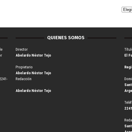
QUIENES SOMOS
de
Director
Títul
or
Abelardo Néstor Tejo
El F
Propietario
Regi
Abelardo Néstor Tejo
2241-
Redacción
Domi
Sant
Abelardo Néstor Tejo
Arge
Telé
2241
Reda
Sant
Arge