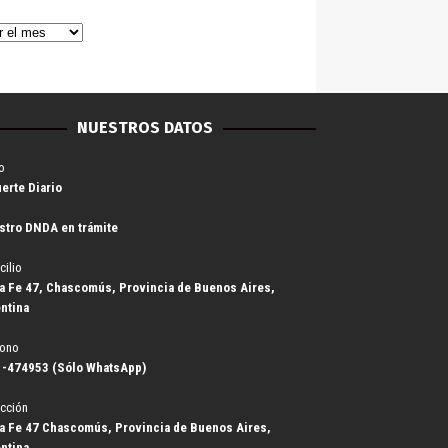
NUESTROS DATOS
o
uerte Diario
stro DNDA en trámite
cilio
a Fe 47, Chascomús, Provincia de Buenos Aires,
ntina
fono
-474953 (Sólo WhatsApp)
cción
a Fe 47 Chascomús, Provincia de Buenos Aires,
ntina