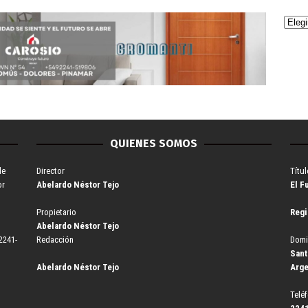
QUIENES SOMOS
de
Director
Títul
or
Abelardo Néstor Tejo
El F
Propietario
Regi
Abelardo Néstor Tejo
2241-
Redacción
Domi
Sant
Abelardo Néstor Tejo
Arge
Telé