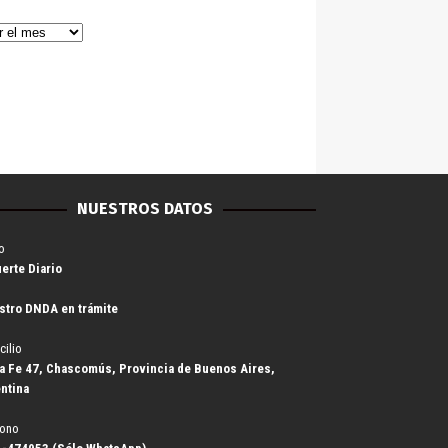
NUESTROS DATOS
o
uerte Diario
stro DNDA en trámite
cilio
a Fe 47, Chascomús, Provincia de Buenos Aires,
ntina
fono