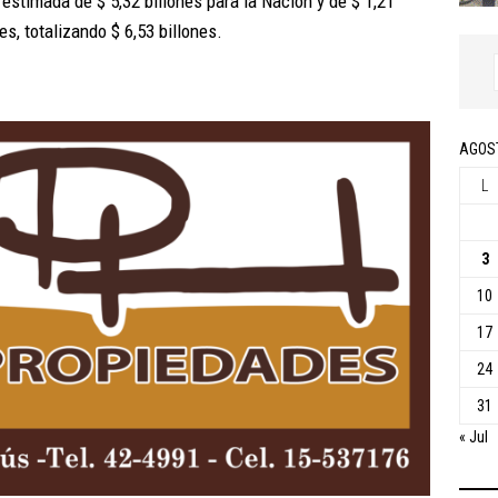
estimada de $ 5,32 billones para la Nación y de $ 1,21
s, totalizando $ 6,53 billones.
AGOS
L
3
10
17
24
31
« Jul