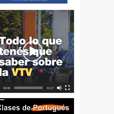
ductor
00:00
01:17