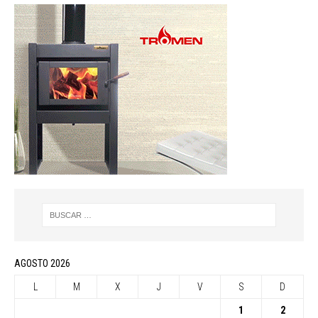
AGOSTO 2026
L
M
X
J
V
S
D
1
2