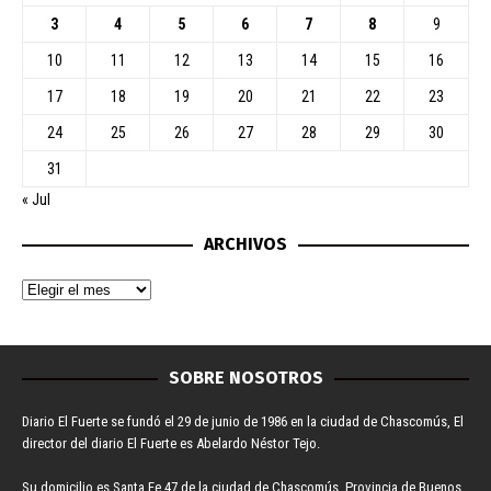
3
4
5
6
7
8
9
10
11
12
13
14
15
16
17
18
19
20
21
22
23
24
25
26
27
28
29
30
31
« Jul
ARCHIVOS
SOBRE NOSOTROS
Diario El Fuerte se fundó el 29 de junio de 1986 en la ciudad de Chascomús, El
director del diario El Fuerte es Abelardo Néstor Tejo.
Su domicilio es Santa Fe 47 de la ciudad de Chascomús, Provincia de Buenos