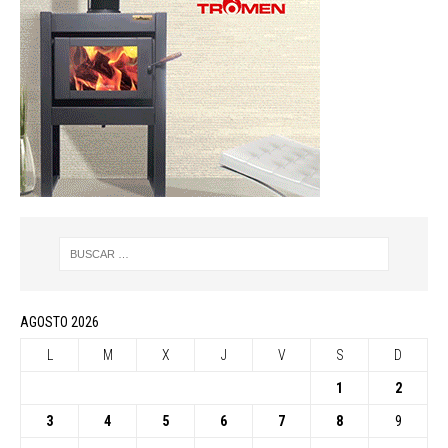
AGOSTO 2026
L
M
X
J
V
S
D
1
2
3
4
5
6
7
8
9