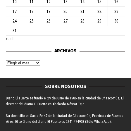
10
11
12
13
14
15
16
17
18
19
20
21
22
23
24
25
26
27
28
29
30
31
« Jul
ARCHIVOS
SOBRE NOSOTROS
Diario El Fuerte se fundó el 29 de junio de 1986 en la ciudad de Chascomús, El
director del diario El Fuerte es Abelardo Néstor Tejo.
Su domicilio es Santa Fe 47 de la ciudad de Chascomús, Provincia de Buenos
Aires. El teléfono del diario El Fuerte es 2241-474953 (Sólo WhatsApp).