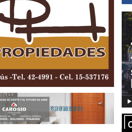
Repro
de
vídeo