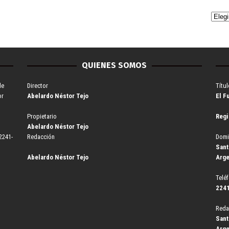
QUIENES SOMOS
de
Director
Títul
or
Abelardo Néstor Tejo
El F
Propietario
Regi
Abelardo Néstor Tejo
2241-
Redacción
Domi
Sant
Abelardo Néstor Tejo
Arge
Telé
2241
Reda
Sant
Arge