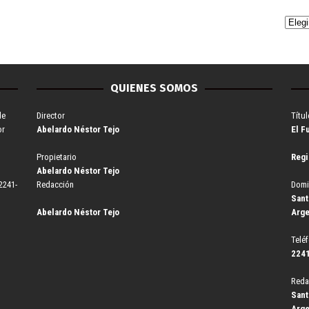
QUIENES SOMOS
de
Director
Títul
or
Abelardo Néstor Tejo
El F
Propietario
Regi
Abelardo Néstor Tejo
2241-
Redacción
Domi
Sant
Abelardo Néstor Tejo
Arge
Telé
2241
Reda
Sant
Arge