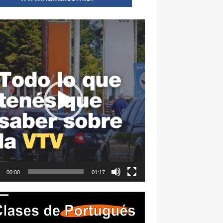
ductor
00:00
01:17