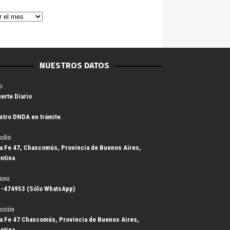
NUESTROS DATOS
o
uerte Diario
stro DNDA en trámite
cilio
a Fe 47, Chascomús, Provincia de Buenos Aires,
ntina
fono
-474953 (Sólo WhatsApp)
cción
a Fe 47 Chascomús, Provincia de Buenos Aires,
ntina