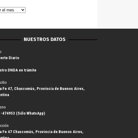
NUESTROS DATOS
o
uerte Diario
stro DNDA en trámite
cilio
a Fe 47, Chascomús, Provincia de Buenos Aires,
ntina
fono
-474953 (Sólo WhatsApp)
cción
a Fe 47 Chascomús, Provincia de Buenos Aires,
ntina