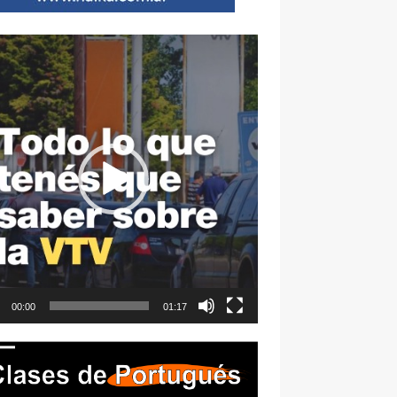
ductor
00:00
01:17