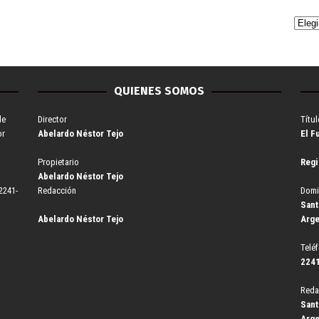
QUIENES SOMOS
de
Director
Títul
or
Abelardo Néstor Tejo
El F
Propietario
Regi
Abelardo Néstor Tejo
2241-
Redacción
Domi
Sant
Abelardo Néstor Tejo
Arge
Telé
2241
Reda
Sant
Arge