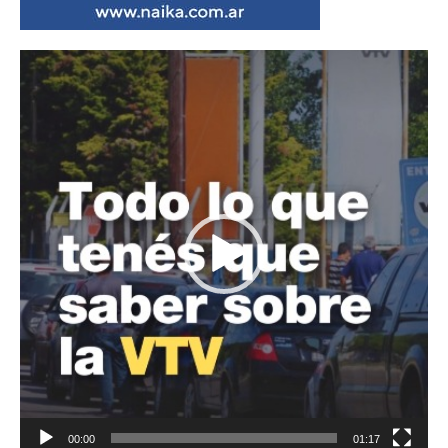
Reproductor
de
vídeo
00:00
01:17