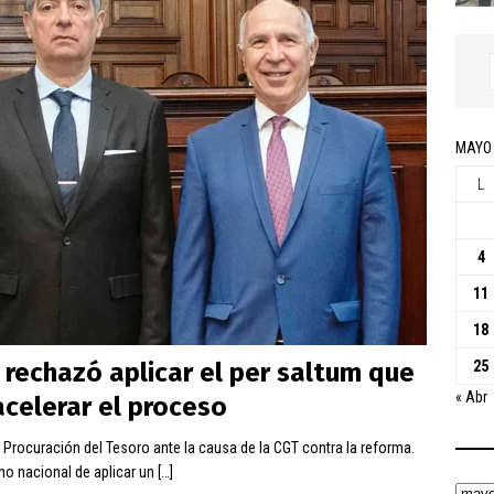
MAYO
L
4
11
18
 rechazó aplicar el per saltum que
25
« Abr
acelerar el proceso
 Procuración del Tesoro ante la causa de la CGT contra la reforma.
no nacional de aplicar un
[…]