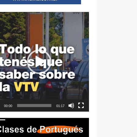
ductor
00:00
01:17