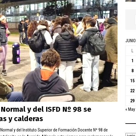
JUNIO
L
1
8
15
22
29
 Normal y del ISFD Nº 98 se
« May
as y calderas
ormal y del Instituto Superior de Formación Docente Nº 98 de