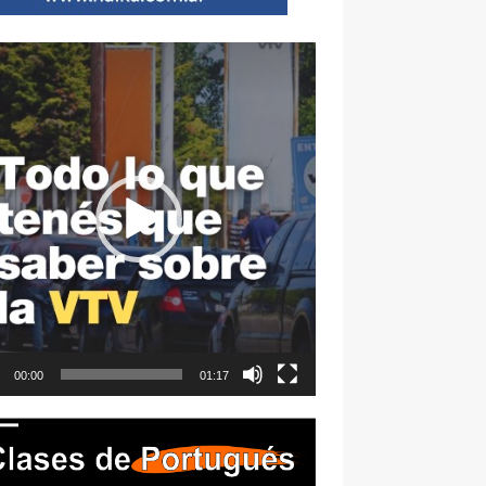
ductor
00:00
01:17