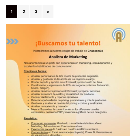
1
2
3
»