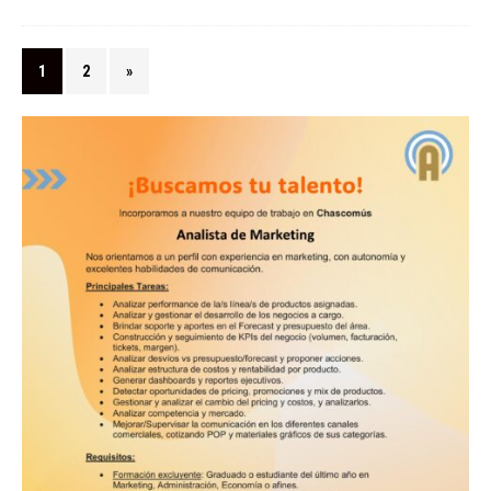
1
2
»